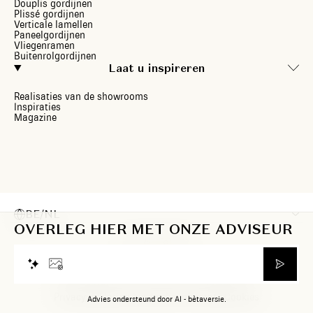
Douplis gordijnen
Plissé gordijnen
Verticale lamellen
Paneelgordijnen
Vliegenramen
Buitenrolgordijnen
Laat u inspireren
Realisaties van de showrooms
Inspiraties
Magazine
BE/NL
OVERLEG HIER MET ONZE ADVISEUR
© 2026 Heytens. Alle rechten voorbehouden.
Privacyverklaring
Juridische informatie
Cookies
Advies ondersteund door AI - bètaversie.