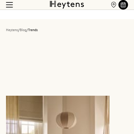
Heytens
/
Blog
/
Trends
17 juli
2026