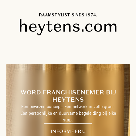
RAAMSTYLIST SINDS 1974.
heytens.com
WORD FRANCHISENEMER BIJ
HEYTENS
Een bewezen concept. Een netwerk in volle groei.
Een persoonlijke en duurzame begeleiding bij elke
stap.
INFORMEER U