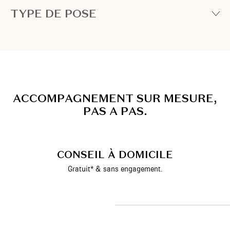
TYPE DE POSE
A
C
C
O
M
P
A
G
N
E
M
E
N
T
S
U
R
M
E
S
U
R
E
,
P
A
S
A
P
A
S
.
CONSEIL À DOMICILE
Gratuit* & sans engagement.