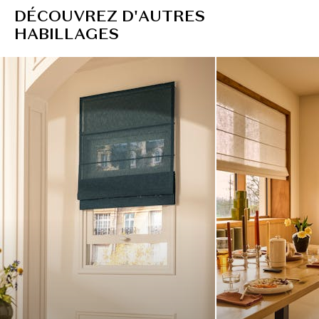
D
É
C
O
U
V
R
E
Z
D
'
A
U
T
R
E
S
H
A
B
I
L
L
A
G
E
S