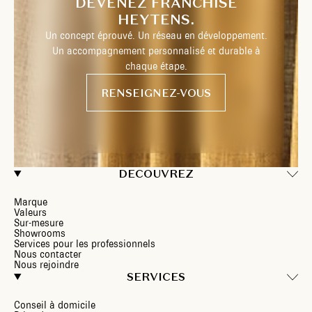
DEVENEZ FRANCHISÉ
HEYTENS.
Un concept éprouvé. Un réseau en développement.
Un accompagnement personnalisé et durable à
chaque étape.
RENSEIGNEZ-VOUS
DECOUVREZ
Marque
Valeurs
Sur-mesure
Showrooms
Services pour les professionnels
Nous contacter
Nous rejoindre
SERVICES
Conseil à domicile