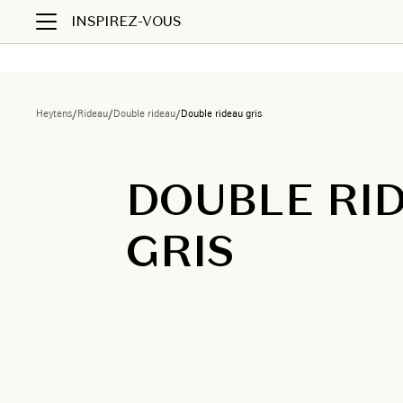
INSPIREZ-VOUS
Heytens
/
Rideau
/
Double rideau
/
Double rideau gris
DOUBLE RI
GRIS