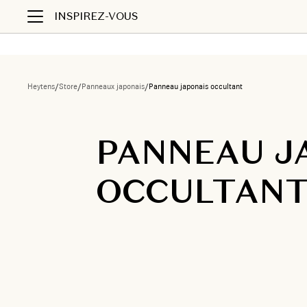
INSPIREZ-VOUS
Heytens
/
Store
/
Panneaux japonais
/
Panneau japonais occultant
PANNEAU J
OCCULTAN