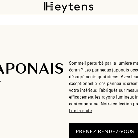
APONAIS
Sommeil perturbé par la lumière mat
écran ? Les panneaux japonais occu
désagréments quotidiens. Avec leur 
T
exceptionnelle, ces panneaux créen
votre intérieur. Fabriqués sur mesu
efficacement les rayons lumineux i
contemporaine. Notre collection pro
différents pour s’intégrer harmoni
Lire la suite
japonais occultant, adoptez une sol
esthétisme et praticité.
PRENEZ RENDEZ-VOUS