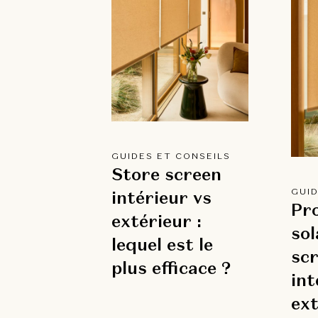
GUIDES ET CONSEILS
Store screen
GUID
intérieur vs
Pr
extérieur :
sol
lequel est le
sc
plus efficace ?
int
ext