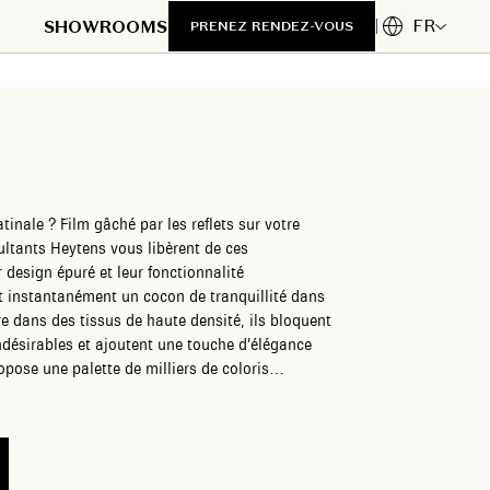
FR
SHOWROOMS
PRENEZ RENDEZ-VOUS
inale ? Film gâché par les reflets sur votre
ltants Heytens vous libèrent de ces
design épuré et leur fonctionnalité
t instantanément un cocon de tranquillité dans
re dans des tissus de haute densité, ils bloquent
ndésirables et ajoutent une touche d’élégance
pose une palette de milliers de coloris
eusement à votre décoration. Avec le panneau
ution d’habillage de fenêtre qui conjugue