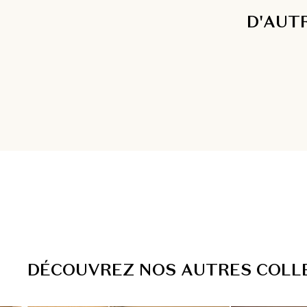
D'AUT
D
É
C
O
U
V
R
E
Z
N
O
S
A
U
T
R
E
S
C
O
L
L