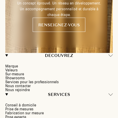
Un concept éprouvé. Un réseau en développement.
Un accompagnement personnalisé et durable à
chaque étape.
RENSEIGNEZ-VOUS
DECOUVREZ
Marque
Valeurs
Sur-mesure
Showrooms
Services pour les professionnels
Nous contacter
Nous rejoindre
SERVICES
Conseil à domicile
Prise de mesures
Fabrication sur mesure
Pose experte