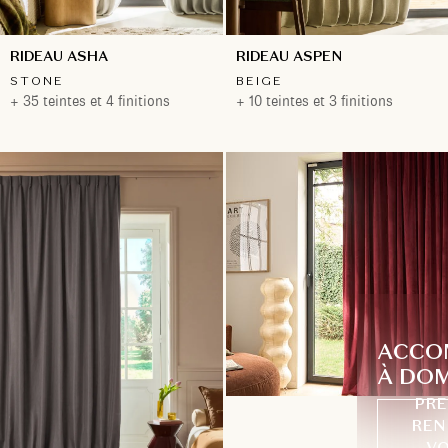
RIDEAU ASHA
RIDEAU ASPEN
STONE
BEIGE
+ 35 teintes et 4 finitions
+ 10 teintes et 3 finitions
ACCO
À DOM
PRE
REN
VO