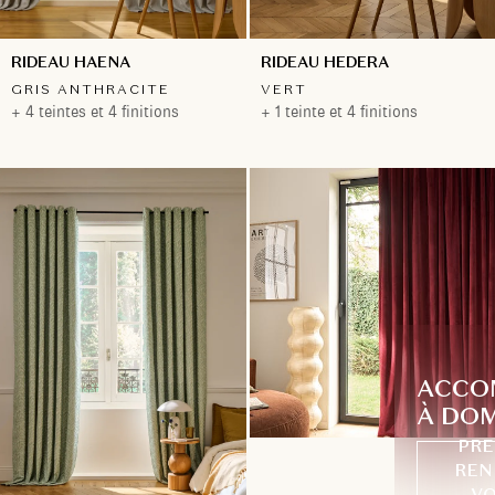
RIDEAU HAENA
RIDEAU HEDERA
GRIS ANTHRACITE
VERT
+ 4 teintes et 4 finitions
+ 1 teinte et 4 finitions
ACCO
À DOM
PRE
REN
VO