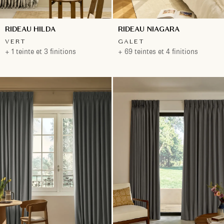
RIDEAU HILDA
RIDEAU NIAGARA
VERT
GALET
+ 1 teinte et 3 finitions
+ 69 teintes et 4 finitions