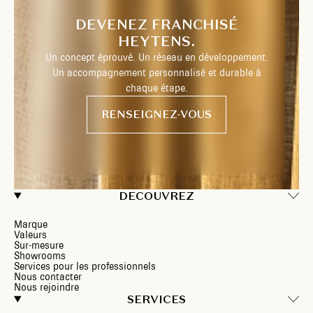
DEVENEZ FRANCHISÉ
HEYTENS.
Un concept éprouvé. Un réseau en développement.
Un accompagnement personnalisé et durable à
chaque étape.
RENSEIGNEZ-VOUS
DECOUVREZ
Marque
Valeurs
Sur-mesure
Showrooms
Services pour les professionnels
Nous contacter
Nous rejoindre
SERVICES