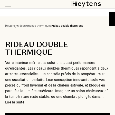
Heytens
/
Rideau
/
Rideau thermique
/
Rideau double thermique
RIDEAU DOUBLE
THERMIQUE
Votre intérieur mérite des solutions aussi performantes
qu’élégantes. Les rideaux doubles thermiques répondent à deux
attentes essentielles : un contrôle précis de la température et
une occultation parfaite. Leur conception innovante isole vos
pièces du froid hivernal et de la chaleur estivale, et bloque en
parallèle la lumière extérieure. Imaginez un salon chaleureux où
la température reste stable, ou une chambre plongée dans
l’obscurité pour des nuits réparatrices. Ces rideaux, conçus sur
Lire la suite
mesure, s’adaptent à chaque fenêtre et enrichissent votre
décoration avec des tissus et finitions exclusifs. Parcourez dès à