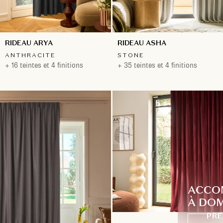
RIDEAU ARYA
RIDEAU ASHA
ANTHRACITE
STONE
+ 16 teintes et 4 finitions
+ 35 teintes et 4 finitions
ACCO
À DOM
PRE