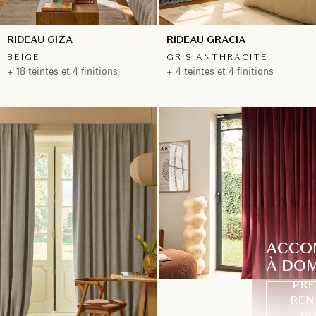
RIDEAU GIZA
RIDEAU GRACIA
BEIGE
GRIS ANTHRACITE
+ 18 teintes et 4 finitions
+ 4 teintes et 4 finitions
ACCO
À DOM
PRE
REN
VO