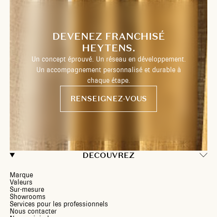
DEVENEZ FRANCHISÉ
HEYTENS.
Un concept éprouvé. Un réseau en développement.
Un accompagnement personnalisé et durable à
chaque étape.
RENSEIGNEZ-VOUS
DECOUVREZ
Marque
Valeurs
Sur-mesure
Showrooms
Services pour les professionnels
Nous contacter