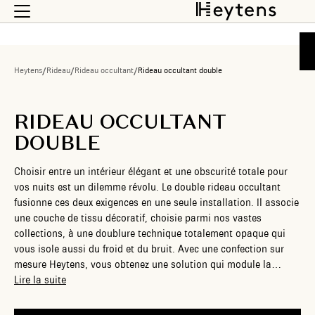
Heytens
/
Rideau
/
Rideau occultant
/
Rideau occultant double
RIDEAU OCCULTANT
DOUBLE
Choisir entre un intérieur élégant et une obscurité totale pour
vos nuits est un dilemme révolu. Le double rideau occultant
fusionne ces deux exigences en une seule installation. Il associe
une couche de tissu décoratif, choisie parmi nos vastes
collections, à une doublure technique totalement opaque qui
vous isole aussi du froid et du bruit. Avec une confection sur
mesure Heytens, vous obtenez une solution qui module la
lumière du jour et s’adapte précisément à votre intérieur. Vous
Lire la suite
n’avez plus à faire de concession entre style et confort.
Découvrez comment il fonctionne et trouvez l’inspiration parmi