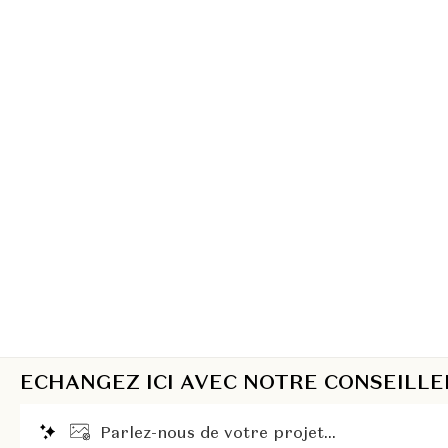
ECHANGEZ ICI AVEC NOTRE CONSEILLE
P
a
r
l
e
z
-
n
o
u
s
d
e
v
o
t
r
e
p
r
o
j
e
t
.
.
.