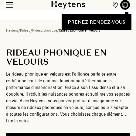
PRENEZ RENDEZ-VOUS
Heytens
/
Rideau
/
Rideau phonique
/
Rideau phonique en velours
RIDEAU PHONIQUE EN
VELOURS
Le rideau phonique en velours est l’alliance parfaite entre
esthétique haut de gamme, fonctionnalité thermique et
performance d’insonorisation. Grâce à son tissu dense et à sa
doublure, il réduit les nuisances sonores et sublime vos espaces
de vie. Avec Heytens, vous pouvez profiter d’une gamme sur
mesure de rideaux phoniques en velours, conçus pour s’adapter
à toutes les configurations. Vous choisissez chaque élément,
tissu, couleur, finition et système de pose pour un rendu
Lire la suite
personnalisé et durable. Nos rideaux sont confectionnés avec
des matériaux de qualité, testés pour leur efficacité et leur