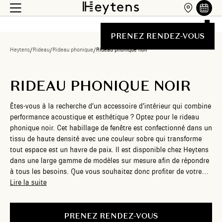
PRENEZ RENDEZ-VOUS
Heytens
/
Rideau
/
Rideau phonique
/
Rideau phonique noir
RIDEAU PHONIQUE NOIR
Êtes-vous à la recherche d’un accessoire d’intérieur qui combine
performance acoustique et esthétique ? Optez pour le rideau
phonique noir. Cet habillage de fenêtre est confectionné dans un
tissu de haute densité avec une couleur sobre qui transforme
tout espace est un havre de paix. Il est disponible chez Heytens
dans une large gamme de modèles sur mesure afin de répondre
à tous les besoins. Que vous souhaitez donc profiter de votre
intérieur en toute sérénité ou simplement apporter une touche
Lire la suite
d’élégance à votre décoration, le rideau phonique noir sait
satisfaire.
PRENEZ RENDEZ-VOUS