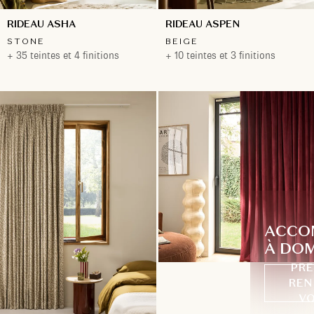
RIDEAU ASHA
RIDEAU ASPEN
STONE
BEIGE
+ 35 teintes et 4 finitions
+ 10 teintes et 3 finitions
ACCO
À DOM
PRE
REN
VO