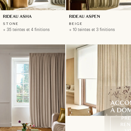
RIDEAU ASHA
RIDEAU ASPEN
STONE
BEIGE
+ 35 teintes et 4 finitions
+ 10 teintes et 3 finitions
ACCO
À DOM
PRE
REN
VO