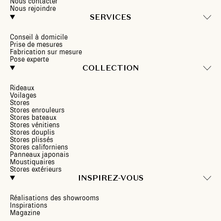
Nous contacter
Nous rejoindre
SERVICES
Conseil à domicile
Prise de mesures
Fabrication sur mesure
Pose experte
COLLECTION
Rideaux
Voilages
Stores
Stores enrouleurs
Stores bateaux
Stores vénitiens
Stores douplis
Stores plissés
Stores californiens
Panneaux japonais
Moustiquaires
Stores extérieurs
INSPIREZ-VOUS
Réalisations des showrooms
Inspirations
Magazine