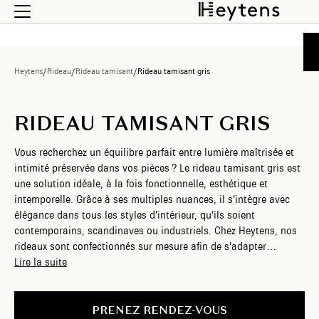
Heytens
/
Rideau
/
Rideau tamisant
/
Rideau tamisant gris
RIDEAU TAMISANT GRIS
Vous recherchez un équilibre parfait entre lumière maîtrisée et
intimité préservée dans vos pièces ? Le rideau tamisant gris est
une solution idéale, à la fois fonctionnelle, esthétique et
intemporelle. Grâce à ses multiples nuances, il s’intègre avec
élégance dans tous les styles d’intérieur, qu’ils soient
contemporains, scandinaves ou industriels. Chez Heytens, nos
rideaux sont confectionnés sur mesure afin de s’adapter
parfaitement à vos fenêtres, même aux ouvertures les plus
Lire la suite
atypiques. Choisissez parmi une large sélection de tissus, de
textures et de finitions pour un rendu totalement personnalisé.
PRENEZ RENDEZ-VOUS