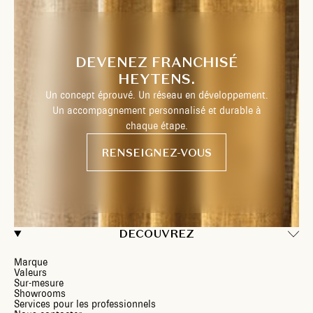
DEVENEZ FRANCHISÉ
HEYTENS.
Un concept éprouvé. Un réseau en développement.
Un accompagnement personnalisé et durable à
chaque étape.
RENSEIGNEZ-VOUS
DECOUVREZ
Marque
Valeurs
Sur-mesure
Showrooms
Services pour les professionnels