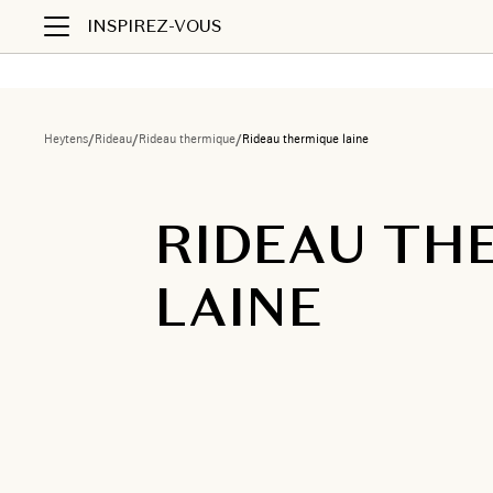
INSPIREZ-VOUS
Heytens
/
Rideau
/
Rideau thermique
/
Rideau thermique laine
RIDEAU TH
LAINE