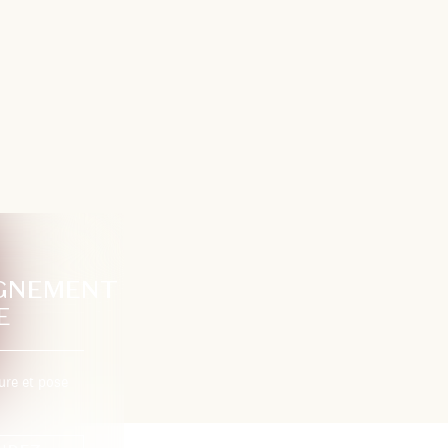
GNEMENT
E
ure et pose