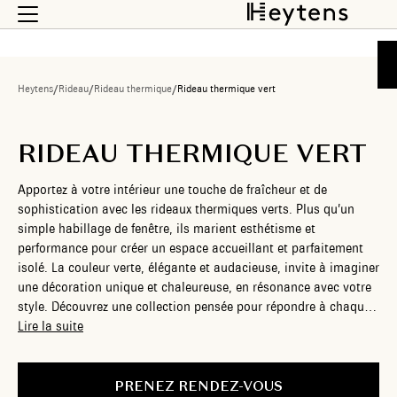
Heytens
/
Rideau
/
Rideau thermique
/
Rideau thermique vert
RIDEAU THERMIQUE VERT
Apportez à votre intérieur une touche de fraîcheur et de
sophistication avec les rideaux thermiques verts. Plus qu’un
simple habillage de fenêtre, ils marient esthétisme et
performance pour créer un espace accueillant et parfaitement
isolé. La couleur verte, élégante et audacieuse, invite à imaginer
une décoration unique et chaleureuse, en résonance avec votre
style. Découvrez une collection pensée pour répondre à chaque
besoin. Que vous cherchiez à embellir un salon cosy, une
Lire la suite
chambre paisible ou un bureau inspirant, ces rideaux s’adaptent
h
PRENEZ RENDEZ-VOUS