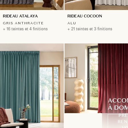
RIDEAU ATALAYA
RIDEAU COCOON
GRIS ANTHRACITE
ALU
+ 16 teintes et 4 finitions
+ 21 teintes et 3 finitions
ACCO
À DOM
PRE
REN
VO