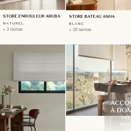
STORE ENROULEUR ARUBA
STORE BATEAU ASHA
NATUREL
BLANC
+ 3 teintes
+ 35 teintes
ACCO
À DOM
PRE
REN
VO