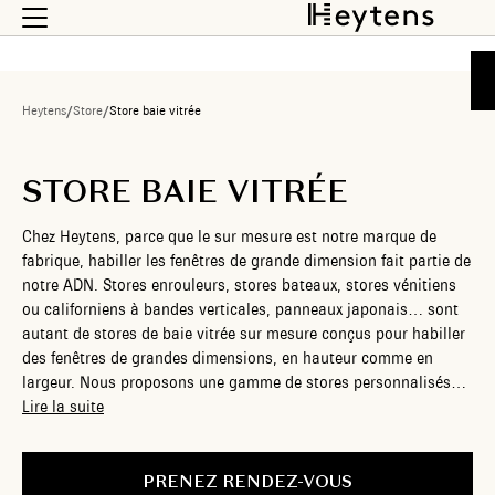
Heytens
/
Store
/
Store baie vitrée
STORE BAIE VITRÉE
Chez Heytens, parce que le sur mesure est notre marque de
fabrique, habiller les fenêtres de grande dimension fait partie de
notre ADN. Stores enrouleurs, stores bateaux, stores vénitiens
ou californiens à bandes verticales, panneaux japonais… sont
autant de stores de baie vitrée sur mesure conçus pour habiller
des fenêtres de grandes dimensions, en hauteur comme en
largeur. Nous proposons une gamme de stores personnalisés
qui s’adaptent à vos goûts et à vos besoins. Les effets de
Lire la suite
matières sont divers, les couleurs sont nombreuses au-delà du
traditionnel blanc, gris et noir. Les options disponibles
permettent de s’adapter à votre style de vie. Pensez à l’option
PRENEZ RENDEZ-VOUS