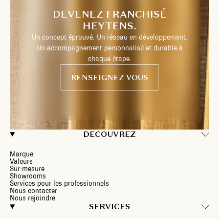
DEVENEZ FRANCHISÉ
HEYTENS.
Un concept éprouvé. Un réseau en développement.
Un accompagnement personnalisé et durable à
chaque étape.
RENSEIGNEZ-VOUS
DECOUVREZ
Marque
Valeurs
Sur-mesure
Showrooms
Services pour les professionnels
Nous contacter
Nous rejoindre
SERVICES