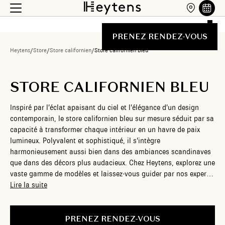
PRENEZ RENDEZ-VOUS
Heytens
/
Store
/
Store californien
/
Store californien bleu
STORE CALIFORNIEN BLEU
Inspiré par l’éclat apaisant du ciel et l’élégance d’un design
contemporain, le store californien bleu sur mesure séduit par sa
capacité à transformer chaque intérieur en un havre de paix
lumineux. Polyvalent et sophistiqué, il s’intègre
harmonieusement aussi bien dans des ambiances scandinaves
que dans des décors plus audacieux. Chez Heytens, explorez une
vaste gamme de modèles et laissez-vous guider par nos experts
pour créer un espace de vie où esthétisme et fonctionnalité se
Lire la suite
rencontrent en parfaite symbiose.
PRENEZ RENDEZ-VOUS