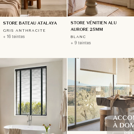
STORE VÉNITIEN ALU
STORE BATEAU ATALAYA
AURORE 25MM
GRIS ANTHRACITE
+ 16 teintes
BLANC
+ 9 teintes
ACCO
À DOM
PRE