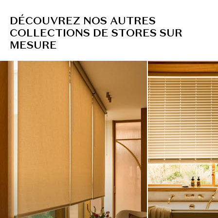
D
É
C
O
U
V
R
E
Z
N
O
S
A
U
T
R
E
S
C
O
L
L
E
C
T
I
O
N
S
D
E
S
T
O
R
E
S
S
U
R
M
E
S
U
R
E