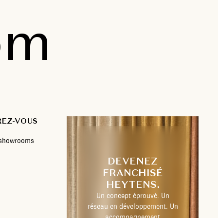
om
REZ-VOUS
s showrooms
DEVENEZ
FRANCHISÉ
HEYTENS.
Un concept éprouvé. Un
réseau en développement. Un
accompagnement