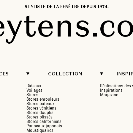
STYLISTE DE LA FENÊTRE DEPUIS 1974.
eytens.c
CES
COLLECTION
INSPI
Rideaux
Réalisations de
Voilages
Inspirations
Stores
Magazine
Stores enrouleurs
Stores bateaux
Stores vénitiens
Stores douplis
Stores plissés
Stores californiens
Panneaux japonais
Moustiquaires