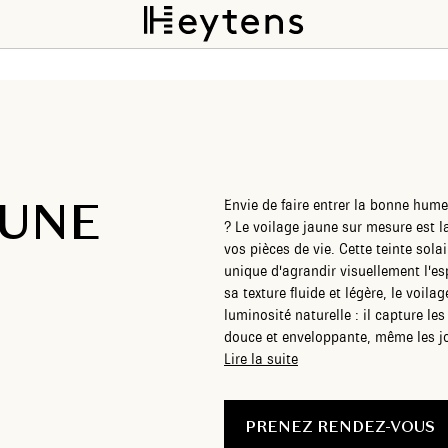
AUNE
Envie de faire entrer la bonne hume
? Le voilage jaune sur mesure est l
vos pièces de vie. Cette teinte sola
unique d'agrandir visuellement l'esp
sa texture fluide et légère, le voil
luminosité naturelle : il capture le
douce et enveloppante, même les jou
fenêtres avec un brin d'audace, ce 
Lire la suite
intimité des regards indiscrets di
votre intérieur. Du jaune moutarde 
au jaune pastel ultra-frais pour un
PRENEZ RENDEZ-VOUS
chaleureux d'inspiration bohème ; n