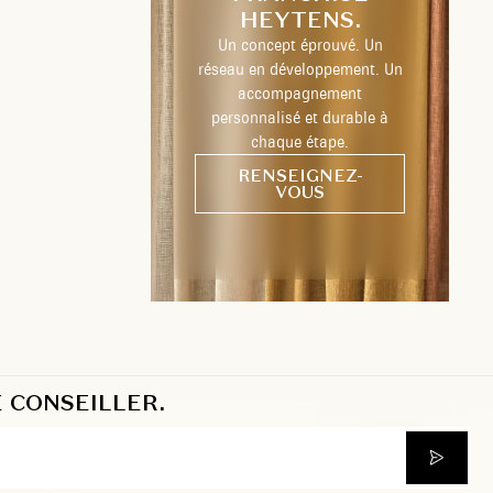
HEYTENS.
Un concept éprouvé. Un
réseau en développement. Un
accompagnement
personnalisé et durable à
chaque étape.
RENSEIGNEZ-
VOUS
 CONSEILLER.