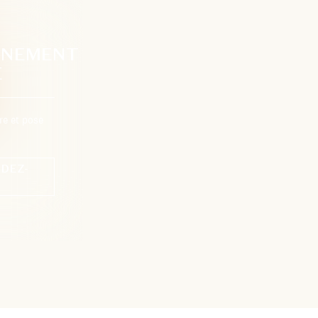
GNEMENT
E
re et pose
DEZ-