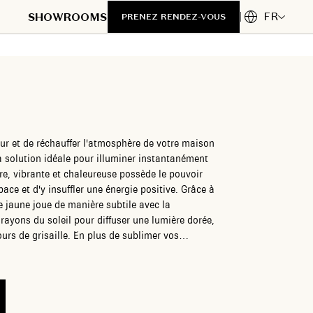
FR
SHOWROOMS
PRENEZ RENDEZ-VOUS
ur et de réchauffer l'atmosphère de votre maison
a solution idéale pour illuminer instantanément
ire, vibrante et chaleureuse possède le pouvoir
ace et d'y insuffler une énergie positive. Grâce à
age jaune joue de manière subtile avec la
s rayons du soleil pour diffuser une lumière dorée,
rs de grisaille. En plus de sublimer vos
rideau transparent préserve efficacement votre
urnes, sans jamais encombrer la vue ni assombrir
très tendance pour un salon au style rétro-chic,
e chambre d'enfant, en passant par un ocre
otre collection s'adapte à toutes vos envies de