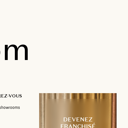
om
REZ-VOUS
s showrooms
DEVENEZ
FRANCHISÉ