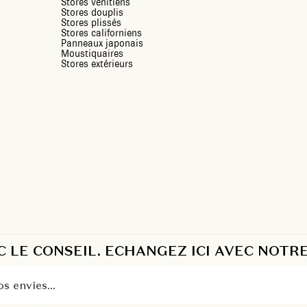
Stores vénitiens
Stores douplis
Stores plissés
Stores californiens
Panneaux japonais
Moustiquaires
Stores extérieurs
LE CONSEIL. ECHANGEZ ICI AVEC NOTRE
o
s
e
n
v
i
e
s
.
.
.