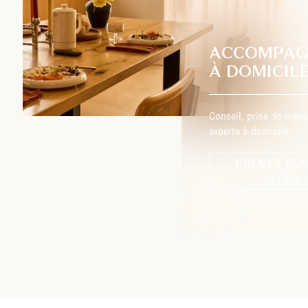
ACCOMPA
À DOMICIL
Conseil, prise de mesu
experte à domicile
PRENEZ REN
VOUS