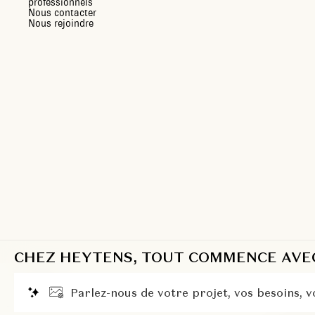
professionnels
Nous contacter
Nous rejoindre
CHEZ HEYTENS, TOUT COMMENCE AVEC 
FR
P
a
r
l
e
z
-
n
o
u
s
d
e
v
o
t
r
e
p
r
o
j
e
t
,
v
o
s
b
e
s
o
i
n
s
,
v