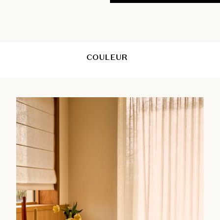
décoration. Chez Heytens, nous faç
conseillers déco vous guident de A 
parfaite (aspect lin naturel, voilag
millimètre près. Pour un résultat i
équipe s'occupe également de la pos
COULEUR
du caractère à vos fenêtres.