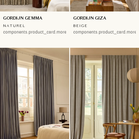
GORDIJN GEMMA
GORDIJN GIZA
NATUREL
BEIGE
components.product_card.more.both
components.product_card.more.