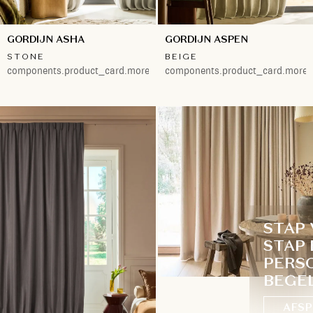
GORDIJN ASHA
GORDIJN ASPEN
STONE
BEIGE
components.product_card.more.both
components.product_card.more.
STAP
STAP 
PERS
BEGE
AFSP