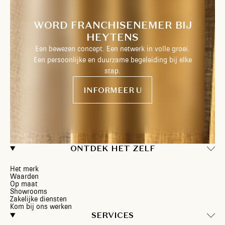
WORD FRANCHISENEMER BIJ
HEYTENS
Een bewezen concept. Een netwerk in volle groei.
Een persoonlijke en duurzame begeleiding bij elke
stap.
INFORMEER U
ONTDEK HET ZELF
Het merk
Waarden
Op maat
Showrooms
Zakelijke diensten
Kom bij ons werken
SERVICES