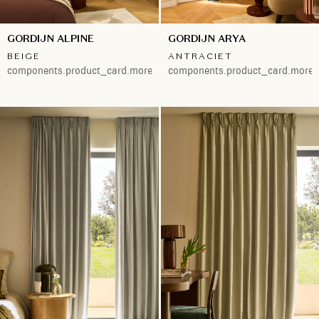
GORDIJN ALPINE
GORDIJN ARYA
BEIGE
ANTRACIET
components.product_card.more.both
components.product_card.more.