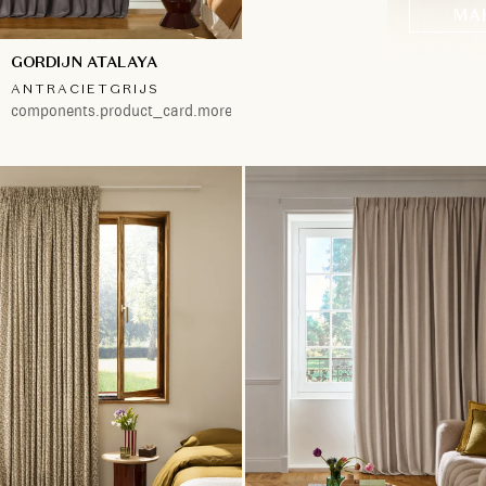
MA
GORDIJN ATALAYA
ANTRACIETGRIJS
components.product_card.more.both