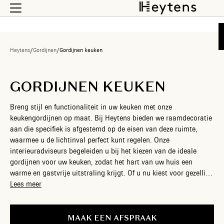
Heytens
/
Gordijnen
/
Gordijnen keuken
GORDIJNEN KEUKEN
Breng stijl en functionaliteit in uw keuken met onze
keukengordijnen op maat. Bij Heytens bieden we raamdecoratie
aan die specifiek is afgestemd op de eisen van deze ruimte,
waarmee u de lichtinval perfect kunt regelen. Onze
interieuradviseurs begeleiden u bij het kiezen van de ideale
gordijnen voor uw keuken, zodat het hart van uw huis een
warme en gastvrije uitstraling krijgt. Of u nu kiest voor gezellige
vouwgordijnen, strakke rolgordijnen of jaloezieën: gordijnen in
Lees meer
de keuken moeten niet alleen mooi zijn, maar ook bestand tegen
vocht en kookgeurtjes. Heytens begeleidt u bij uw volledige
project. Wij bieden professioneel stijladvies, een expert komt de
MAAK EEN AFSPRAAK