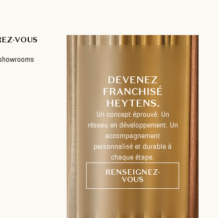
REZ-VOUS
s showrooms
DEVENEZ
FRANCHISÉ
HEYTENS.
Un concept éprouvé. Un
réseau en développement. Un
accompagnement
personnalisé et durable à
chaque étape.
RENSEIGNEZ-
VOUS