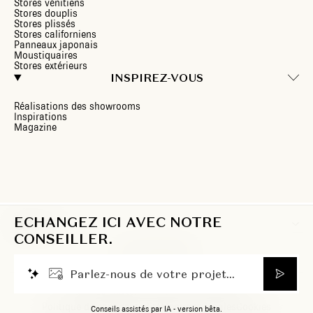
Stores vénitiens
Stores douplis
Stores plissés
Stores californiens
Panneaux japonais
Moustiquaires
Stores extérieurs
INSPIREZ-VOUS
Réalisations des showrooms
Inspirations
Magazine
ECHANGEZ ICI AVEC NOTRE
BE/FR
CONSEILLER.
P
a
r
l
e
z
-
n
o
u
s
d
e
v
o
t
r
e
p
r
o
j
e
t
.
.
.
© 2026 Heytens. Tous droits réservés.
Politique de confidentialité
Mentions légales
Cookies
Conseils assistés par IA - version bêta.