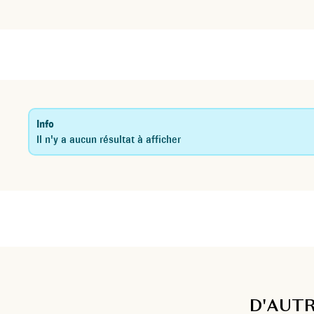
Info
Il n'y a aucun résultat à afficher
D'AUTR