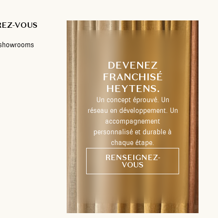
REZ-VOUS
s showrooms
DEVENEZ
FRANCHISÉ
HEYTENS.
Un concept éprouvé. Un
réseau en développement. Un
accompagnement
personnalisé et durable à
chaque étape.
RENSEIGNEZ-
VOUS