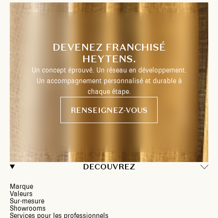
DEVENEZ FRANCHISÉ
HEYTENS.
Un concept éprouvé. Un réseau en développement.
Un accompagnement personnalisé et durable à
chaque étape.
RENSEIGNEZ-VOUS
DECOUVREZ
Marque
Valeurs
Sur-mesure
Showrooms
Services pour les professionnels