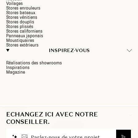
Voilages
Stores enrouleurs
Stores bateaux
Stores vénitiens
Stores douplis
Stores plissés
Stores californiens
Panneaux japonais
Moustiquaires
Stores extérieurs
INSPIREZ-VOUS
Réalisations des showrooms
Inspirations
Magazine
ECHANGEZ ICI AVEC NOTRE
BE/FR
CONSEILLER.
P
a
r
l
e
z
-
n
o
u
s
d
e
v
o
t
r
e
p
r
o
j
e
t
.
.
.