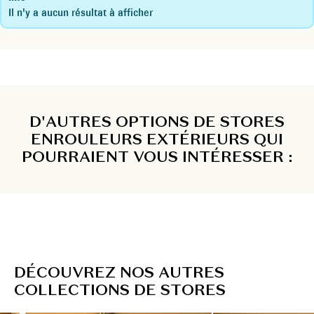
Il n'y a aucun résultat à afficher
D'AUTRES OPTIONS DE STORES
ENROULEURS EXTÉRIEURS QUI
POURRAIENT VOUS INTÉRESSER :
D
É
C
O
U
V
R
E
Z
N
O
S
A
U
T
R
E
S
C
O
L
L
E
C
T
I
O
N
S
D
E
S
T
O
R
E
S