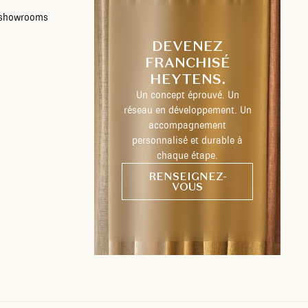
s showrooms
DEVENEZ
FRANCHISÉ
HEYTENS.
Un concept éprouvé. Un
réseau en développement. Un
accompagnement
personnalisé et durable à
chaque étape.
RENSEIGNEZ-
VOUS