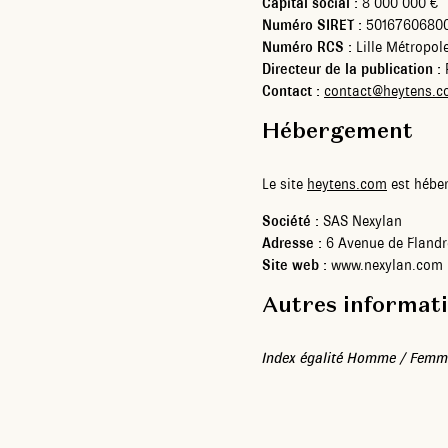
Capital social :
8 000 000 €
Numéro SIRET :
5016760680
Numéro RCS :
Lille Métropol
Directeur de la publication :
R
Contact :
contact@heytens.
Hébergement
Le site
heytens.com
est héber
Société :
SAS Nexylan
Adresse :
6 Avenue de Fland
Site web :
www.nexylan.com
Autres informati
Index égalité Homme / Fem