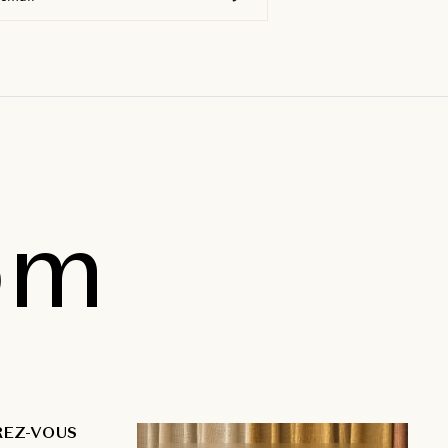
om
REZ-VOUS