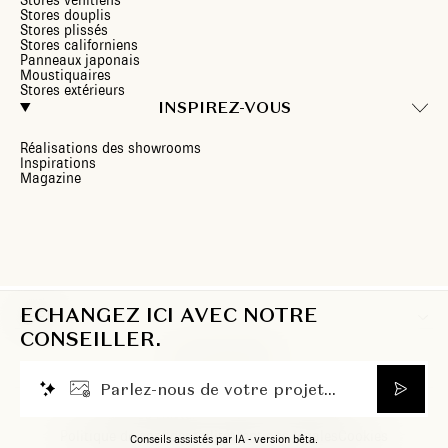
Stores vénitiens
Stores douplis
Stores plissés
Stores californiens
Panneaux japonais
Moustiquaires
Stores extérieurs
INSPIREZ-VOUS
Réalisations des showrooms
Inspirations
Magazine
ECHANGEZ ICI AVEC NOTRE
FR
CONSEILLER.
P
a
r
l
e
z
-
n
o
u
s
d
e
v
o
t
r
e
p
r
o
j
e
t
.
.
.
© 2026 Heytens. Tous droits réservés.
Politique de confidentialité
Mentions légales
Cookies
Conseils assistés par IA - version bêta.