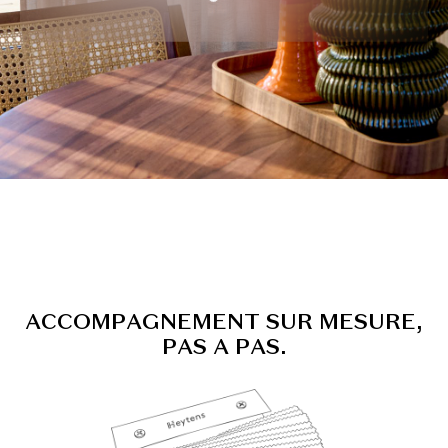
A
C
C
O
M
P
A
G
N
E
M
E
N
T
S
U
R
M
E
S
U
R
E
,
P
A
S
A
P
A
S
.