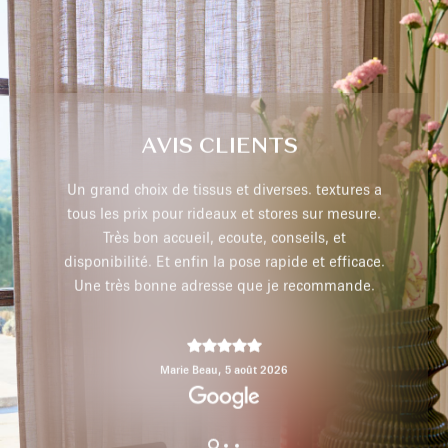
AVIS CLIENTS
extures a
Très professionnel, je recommande
r mesure.
 et
 efficace.
max p,
29 juillet 2026
mmande.