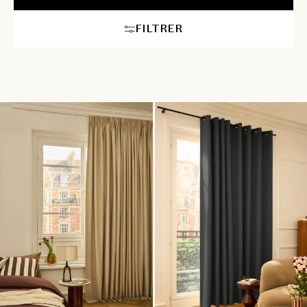
aérien pour la salle de bain ou un rideau occultant pour la
chambre à coucher, toute notre sélection s’adapte à chaque
FILTRER
espace de la maison. Nos experts en aménagement intérieur
sont à votre disposition pour vous aider à choisir le rideau idéal
parmi nos voilages, modèles en lin, en coton ou en tissu à effet,
pour une atmosphère chaleureuse et relaxante dans toute la
maison.