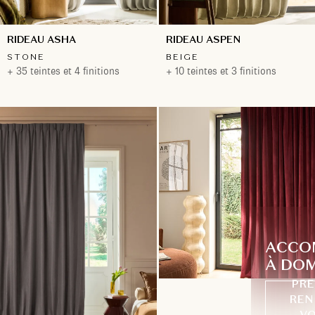
RIDEAU ASHA
RIDEAU ASPEN
STONE
BEIGE
+ 35 teintes et 4 finitions
+ 10 teintes et 3 finitions
ACCO
À DOM
PRE
REN
VO