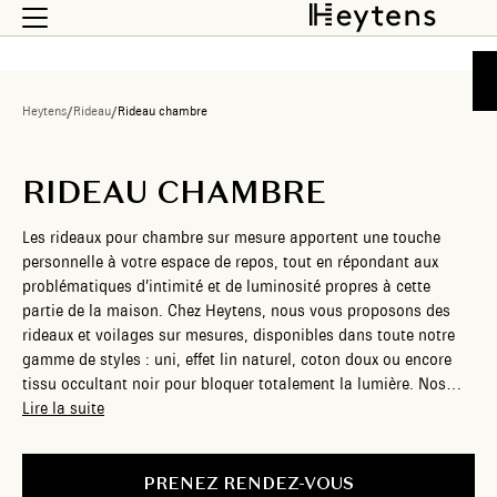
Heytens
/
Rideau
/
Rideau chambre
RIDEAU CHAMBRE
Les rideaux pour chambre sur mesure apportent une touche
personnelle à votre espace de repos, tout en répondant aux
problématiques d’intimité et de luminosité propres à cette
partie de la maison. Chez Heytens, nous vous proposons des
rideaux et voilages sur mesures, disponibles dans toute notre
gamme de styles : uni, effet lin naturel, coton doux ou encore
tissu occultant noir pour bloquer totalement la lumière. Nos
rideaux voilages en coton ou en lin apportent légèreté et
Lire la suite
douceur, tandis que nos modèles occultants en tissu épais,
disponibles en blanc, gris ou noir, assurent une obscurité totale
pour un sommeil réparateur. Que vous cherchiez un voilage
PRENEZ RENDEZ-VOUS