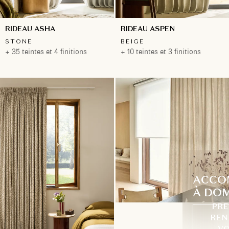
RIDEAU ASHA
RIDEAU ASPEN
STONE
BEIGE
+ 35 teintes et 4 finitions
+ 10 teintes et 3 finitions
ACCO
À DOM
PRE
REN
VO