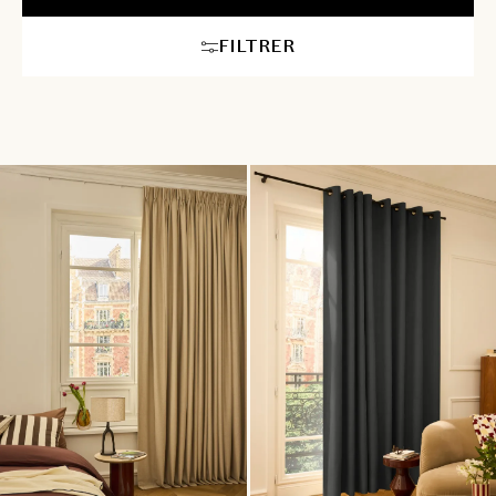
à toutes les configurations, de la salle de bains à la chambre
enfant. Une doublure peut également être ajoutée pour renforcer
FILTRER
la protection contre la lumière naturelle et améliorer l’isolation.
Découvrez nos nouveautés en tissus naturels, velours et
matières douces, pensées pour apporter chaleur et élégance à
chaque pièce, jour après jour. Nos experts en aménagement
intérieur vous accompagnent dans le choix idéal parmi nos
rideaux sur mesure, alliant fonctionnalité et style pour
transformer votre intérieur avec élégance.