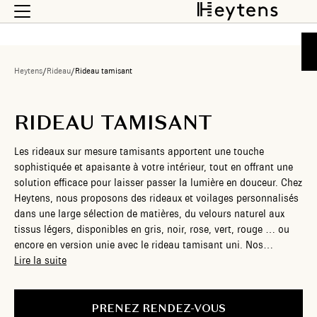
Heytens
/
Rideau
/
Rideau tamisant
RIDEAU TAMISANT
Les rideaux sur mesure tamisants apportent une touche
sophistiquée et apaisante à votre intérieur, tout en offrant une
solution efficace pour laisser passer la lumière en douceur. Chez
Heytens, nous proposons des rideaux et voilages personnalisés
dans une large sélection de matières, du velours naturel aux
tissus légers, disponibles en gris, noir, rose, vert, rouge … ou
encore en version unie avec le rideau tamisant uni. Nos
modèles se déclinent en de nombreux motifs : rayures, motifs
Lire la suite
graphiques ou floraux, pour habiller chaque pièce avec
caractère. Disponibles en différentes largeurs et en version à
oeillets pour une pose facile sur tringle, nos rideaux s’adaptent
PRENEZ RENDEZ-VOUS