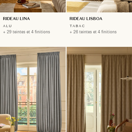
RIDEAU LINA
RIDEAU LISBOA
ALU
TABAC
+ 29 teintes et 4 finitions
+ 26 teintes et 4 finitions