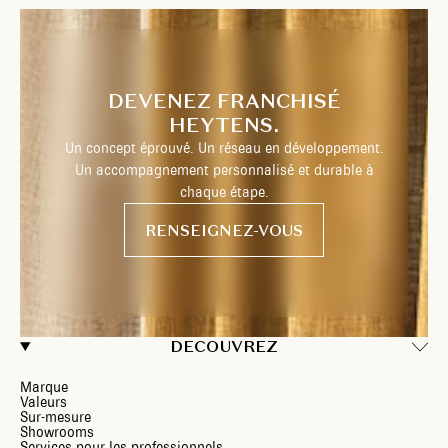
DEVENEZ FRANCHISÉ
HEYTENS.
Un concept éprouvé. Un réseau en développement.
Un accompagnement personnalisé et durable à
chaque étape.
RENSEIGNEZ-VOUS
DECOUVREZ
Marque
Valeurs
Sur-mesure
Showrooms
Services pour les professionnels