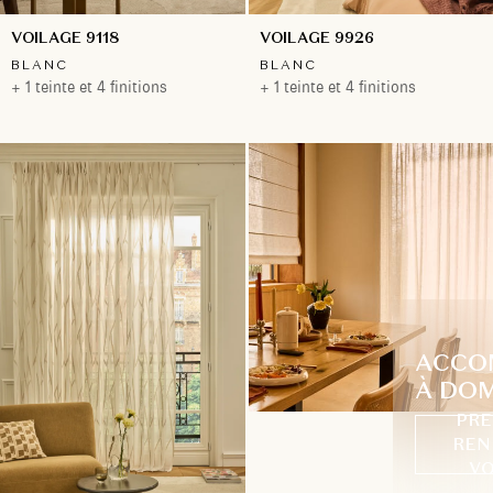
VOILAGE 9118
VOILAGE 9926
BLANC
BLANC
+ 1 teinte et 4 finitions
+ 1 teinte et 4 finitions
ACCO
À DOM
PRE
REN
VO