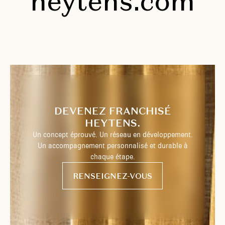
heytens.com
DEVENEZ FRANCHISÉ
HEYTENS.
Un concept éprouvé. Un réseau en développement.
Un accompagnement personnalisé et durable à
chaque étape.
RENSEIGNEZ-VOUS