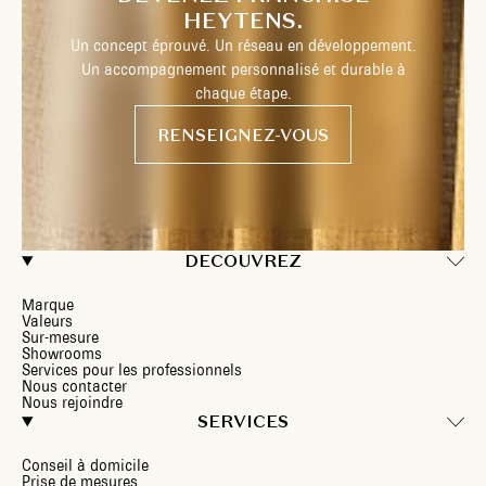
HEYTENS.
Un concept éprouvé. Un réseau en développement.
Un accompagnement personnalisé et durable à
chaque étape.
RENSEIGNEZ-VOUS
DECOUVREZ
Marque
Valeurs
Sur-mesure
Showrooms
Services pour les professionnels
Nous contacter
Nous rejoindre
SERVICES
Conseil à domicile
Prise de mesures