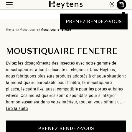
PRENEZ RENDEZ-VOUS
Heytens
/
Moustiquaire
/
Moustiquaire fenetre
MOUSTIQUAIRE FENETRE
Évitez les désagréments des insectes avec notre gamme de
moustiquaires, alliant efficacité et élégance. Chez Heytens,
nous fabriquons plusieurs produits adaptés à chaque situation :
la moustiquaire enroulable pour fenêtre, la moustiquaire
plissée, le cadre fixe, aussi compatible pour les portes et baies
vitrées. Ces moustiquaires sont disponibles pour s’intégrer
harmonieusement dans votre intérieur, tout en vous offrant une
protection efficace contre les insectes. Faites confiance à nos
Lire la suite
experts pour vous conseiller dans le choix et l’installation du
produit idéal pour votre confort. Nos produits sont conçus pour
se fondre discrètement dans vos menuiseries, qu’il s’agisse
PRENEZ RENDEZ-VOUS