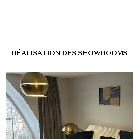
R
É
A
L
I
S
A
T
I
O
N
D
E
S
S
H
O
W
R
O
O
M
S