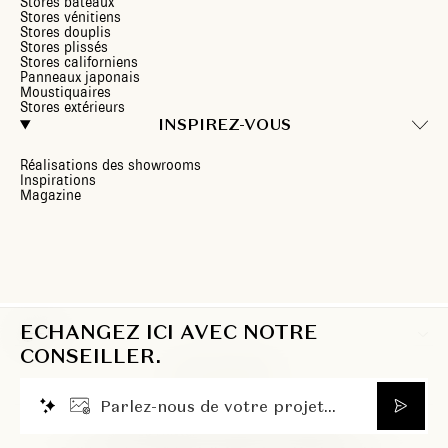
Stores bateaux
Stores vénitiens
Stores douplis
Stores plissés
Stores californiens
Panneaux japonais
Moustiquaires
Stores extérieurs
INSPIREZ-VOUS
Réalisations des showrooms
Inspirations
Magazine
ECHANGEZ ICI AVEC NOTRE
FR
CONSEILLER.
P
a
r
l
e
z
-
n
o
u
s
d
e
v
o
t
r
e
p
r
o
j
e
t
.
.
.
© 2026 Heytens. Tous droits réservés.