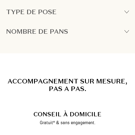
TYPE DE POSE
NOMBRE DE PANS
A
C
C
O
M
P
A
G
N
E
M
E
N
T
S
U
R
M
E
S
U
R
E
,
P
A
S
A
P
A
S
.
CONSEIL À DOMICILE
Gratuit* & sans engagement.