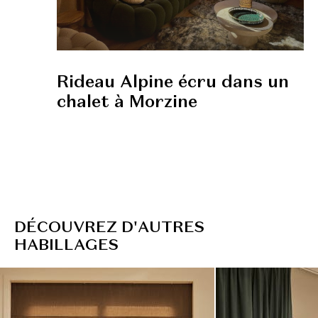
Rideau Alpine écru dans un
chalet à Morzine
D
É
C
O
U
V
R
E
Z
D
'
A
U
T
R
E
S
H
A
B
I
L
L
A
G
E
S