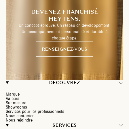
DEVENEZ FRANCHISÉ
HEYTENS.
Un concept éprouvé. Un réseau en développement.
Un accompagnement personnalisé et durable à
chaque étape.
RENSEIGNEZ-VOUS
DECOUVREZ
Marque
Valeurs
Sur-mesure
Showrooms
Services pour les professionnels
Nous contacter
Nous rejoindre
SERVICES