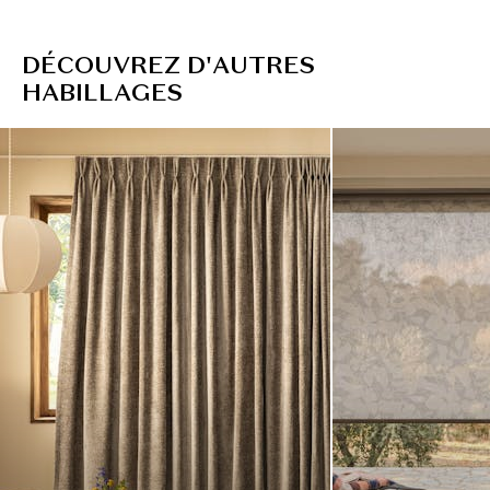
D
É
C
O
U
V
R
E
Z
D
'
A
U
T
R
E
S
H
A
B
I
L
L
A
G
E
S