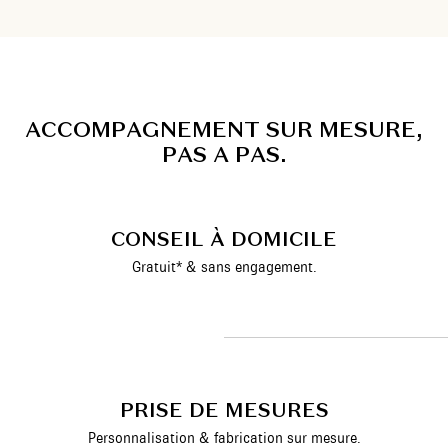
A
C
C
O
M
P
A
G
N
E
M
E
N
T
S
U
R
M
E
S
U
R
E
,
P
A
S
A
P
A
S
.
CONSEIL À DOMICILE
Gratuit* & sans engagement.
PRISE DE MESURES
Personnalisation & fabrication sur mesure.