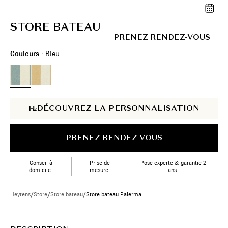
STORE BATEAU PALERMA
PRENEZ RENDEZ-VOUS
Couleurs :
Bleu
DÉCOUVREZ LA PERSONNALISATION
PRENEZ RENDEZ-VOUS
Conseil à
Prise de
Pose experte & garantie 2
domicile.
mesure.
ans.
Heytens
/
Store
/
Store bateau
/
Store bateau Palerma