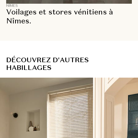
NÎMES
Voilages et stores vénitiens à
Nîmes.
D
É
C
O
U
V
R
E
Z
D
'
A
U
T
R
E
S
H
A
B
I
L
L
A
G
E
S