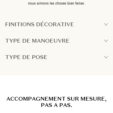
nous aimons les choses bien faites.
FINITIONS DÉCORATIVE
TYPE DE MANOEUVRE
TYPE DE POSE
A
C
C
O
M
P
A
G
N
E
M
E
N
T
S
U
R
M
E
S
U
R
E
,
P
A
S
A
P
A
S
.