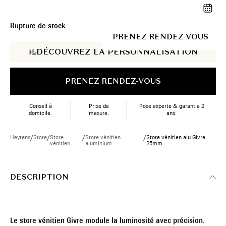
Rupture de stock
PRENEZ RENDEZ-VOUS
DÉCOUVREZ LA PERSONNALISATION
PRENEZ RENDEZ-VOUS
Conseil à
Prise de
Pose experte & garantie 2
domicile.
mesure.
ans.
Heytens
/
Store
/
Store
/
Store vénitien
/
Store vénitien alu Givre
vénitien
aluminium
25mm
DESCRIPTION
Le store vénitien Givre module la luminosité avec précision.