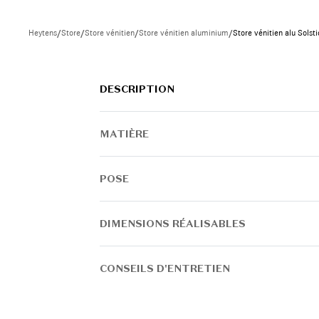
INSPIREZ-VOUS
Heytens
/
Store
/
Store vénitien
/
Store vénitien aluminium
/
Store vénitien alu Sols
DESCRIPTION
MATIÈRE
POSE
DIMENSIONS RÉALISABLES
CONSEILS D'ENTRETIEN