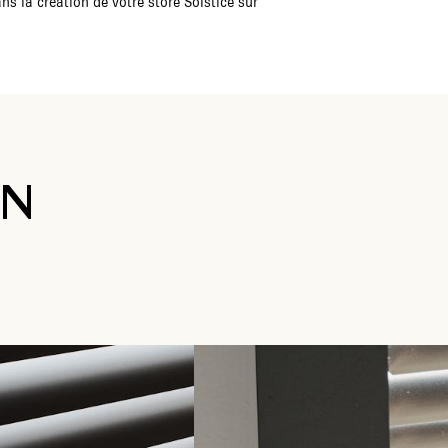
ns la création de votre store Solstice sur
ON