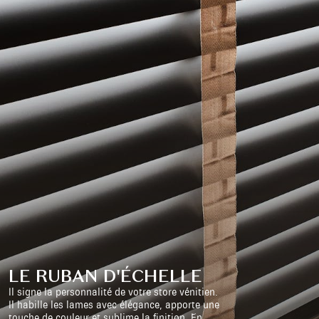
LE RUBAN D'ÉCHELLE
Il signe la personnalité de votre store vénitien.
Il habille les lames avec élégance, apporte une
touche de couleur et sublime la finition. En