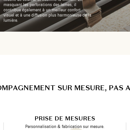
masquant les perforations des lames, il
contribue également à un meilleur confort
visuel et à une diffusion plus harmonieuse de la
lumière.
O
M
P
A
G
N
E
M
E
N
T
S
U
R
M
E
S
U
R
E
,
P
A
S
PRISE DE MESURES
Personnalisation & fabrication sur mesure.