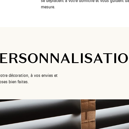
se déplacent à votre domicile et vous guident da
mesure.
ERSONNALISATI
otre décoration, à vos envies et
ses bien faites.