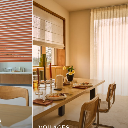
S
VOILAGES