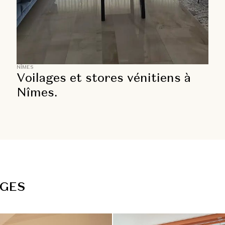
NÎMES
Voilages et stores vénitiens à
Nîmes.
G
E
S