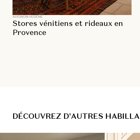
AVIGNON-VEDÈNE
Stores vénitiens et rideaux en
Provence
D
É
C
O
U
V
R
E
Z
D
'
A
U
T
R
E
S
H
A
B
I
L
L
A