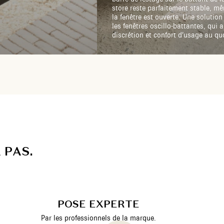
store reste parfaitement stable, m
la fenêtre est ouverte. Une solution
les fenêtres oscillo-battantes, qui al
discrétion et confort d’usage au qu
A
P
A
S
.
POSE EXPERTE
Par les professionnels de la marque.