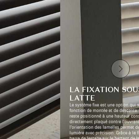
LA FIXATION SOU
LATTE
Le système fixe est une option qui 
fonction de montée et de descente. 
reste positionné à une hauteur con
directement plaqué contre l’ouvrant
l’orientation des lamelles permet d
lumière avec précision. Grâce à la f
barre de lestage sur le battant de la