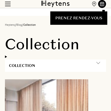
PRENEZ RENDEZ-VOUS
Heytens
/
Blog
/
Collection
C
o
l
l
e
c
t
i
o
n
COLLECTION
20 mars
2025