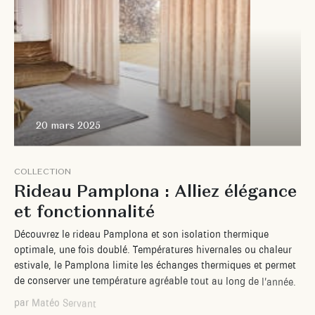
20 mars 2025
C
O
L
L
E
C
T
I
O
N
R
i
d
e
a
u
P
a
m
p
l
o
n
a
:
A
l
l
i
e
z
é
l
é
g
a
n
c
e
e
t
f
o
n
c
t
i
o
n
n
a
l
i
t
é
D
é
c
o
u
v
r
e
z
l
e
r
i
d
e
a
u
P
a
m
p
l
o
n
a
e
t
s
o
n
i
s
o
l
a
t
i
o
n
t
h
e
r
m
i
q
u
e
o
p
t
i
m
a
l
e
,
u
n
e
f
o
i
s
d
o
u
b
l
é
.
T
e
m
p
é
r
a
t
u
r
e
s
h
i
v
e
r
n
a
l
e
s
o
u
c
h
a
l
e
u
r
e
s
t
i
v
a
l
e
,
l
e
P
a
m
p
l
o
n
a
l
i
m
i
t
e
l
e
s
é
c
h
a
n
g
e
s
t
h
e
r
m
i
q
u
e
s
e
t
p
e
r
m
e
t
d
e
c
o
n
s
e
r
v
e
r
u
n
e
t
e
m
p
é
r
a
t
u
r
e
a
g
r
é
a
b
l
e
t
o
u
t
a
u
l
o
n
g
d
e
l
’
a
n
n
é
e
.
p
a
r
M
a
t
é
o
S
e
r
v
a
n
t