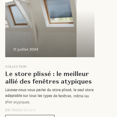
11 juillet 2024
C
O
L
L
E
C
T
I
O
N
L
e
s
t
o
r
e
p
l
i
s
s
é
:
l
e
m
e
i
l
l
e
u
r
a
l
l
i
é
d
e
s
f
e
n
ê
t
r
e
s
a
t
y
p
i
q
u
e
s
L
a
i
s
s
e
z
-
n
o
u
s
v
o
u
s
p
a
r
l
e
r
d
u
s
t
o
r
e
p
l
i
s
s
é
,
l
e
s
e
u
l
s
t
o
r
e
a
d
a
p
t
a
b
l
e
s
u
r
t
o
u
s
l
e
s
t
y
p
e
s
d
e
f
e
n
ê
t
r
e
s
,
m
ê
m
e
l
e
s
p
l
u
s
a
t
y
p
i
q
u
e
s
.
p
a
r
M
a
t
é
o
S
e
r
v
a
n
t