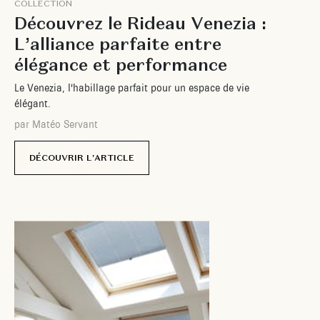
C
O
L
L
E
C
T
I
O
N
D
é
c
o
u
v
r
e
z
l
e
R
i
d
e
a
u
V
e
n
e
z
i
a
:
L
’
a
l
l
i
a
n
c
e
p
a
r
f
a
i
t
e
e
n
t
r
e
é
l
é
g
a
n
c
e
e
t
p
e
r
f
o
r
m
a
n
c
e
L
e
V
e
n
e
z
i
a
,
l
'
h
a
b
i
l
l
a
g
e
p
a
r
f
a
i
t
p
o
u
r
u
n
e
s
p
a
c
e
d
e
v
i
e
é
l
é
g
a
n
t
.
p
a
r
M
a
t
é
o
S
e
r
v
a
n
t
DÉCOUVRIR L'ARTICLE
11 juillet
2024