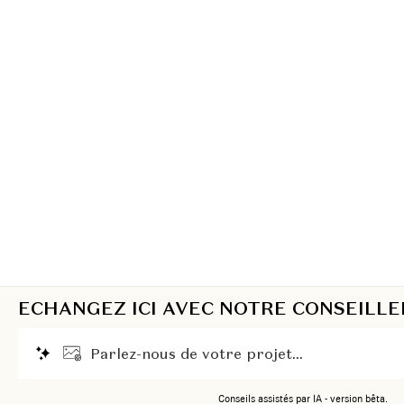
ECHANGEZ ICI AVEC NOTRE CONSEILLE
P
a
r
l
e
z
-
n
o
u
s
d
e
v
o
t
r
e
p
r
o
j
e
t
.
.
.
Conseils assistés par IA - version bêta.