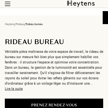
Heytens
/
Rideau
/
Rideau bureau
RIDEAU BUREAU
Véritable pièce maîtresse de votre espace de travail, le rideau de
bureau sur mesure fait bien plus que simplement habiller vos
fenêtres : il structure l'espace et optimise votre concentration.
Dans un bureau, la gestion de la luminosité est essentielle pour
travailler sereinement. Qu'il s'agisse de filtrer délicatement les
rayons du soleil pour éviter les reflets gênants sur vos écrans
d'ordinateur grâce à un voilage léger ou d'instaurer une
ambiance feutrée, le rideau s'adapte à votre rythme biologique
Lire la suite
et professionnel. En plus de ce contrôle de la lumière, il protège
efficacement votre intimité des regards indiscrets extérieurs,
vous permettant de vous plonger pleinement dans vos tâches
PRENEZ RENDEZ-VOUS