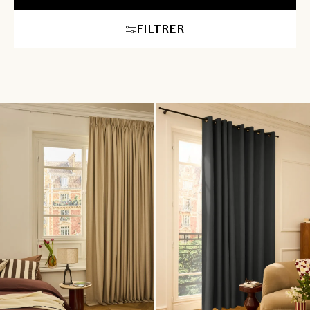
quotidiennes, à l'abri des distractions. Au-delà de son rôle
esthétique, le rideau de bureau apporte un confort technique
FILTRER
indispensable. En optant pour un tissu épais ou un rideau
phonique, vous réduisez considérablement l'écho et les
nuisances sonores, créant ainsi une acoustique idéale pour vos
réunions et appels en visioconférence. Pour une isolation
thermique renforcée, nos modèles retiennent la chaleur en hiver
et bloquent la fraîcheur en été, allégeant par la même occasion
votre facture d'énergie. Chez Heytens, nos conseillers déco vous
accompagnent de A à Z dans votre projet : du conseil
personnalisé à domicile pour choisir le mécanisme et la matière
idéale (lin, velours ou tissu technique), jusqu'au métrage précis
et à la pose parfaite par notre service d'installation.