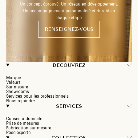
Un concept éprouvé. Un réseau en développement.
Un accompagnement personnalisé et durable à
chaque étape.
RENSEIGNEZ-VOUS
DECOUVREZ
Marque
Valeurs
Sur-mesure
Showrooms
Services pour les professionnels
Nous rejoindre
SERVICES
Conseil à domicile
Prise de mesures
Fabrication sur mesure
Pose experte
COLLECTION