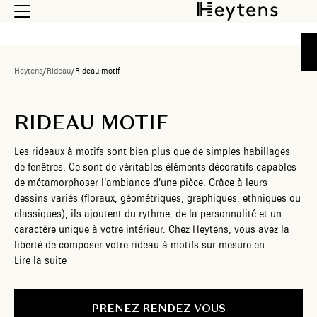
Heytens
/
Rideau
/
Rideau motif
RIDEAU MOTIF
Les rideaux à motifs sont bien plus que de simples habillages
de fenêtres. Ce sont de véritables éléments décoratifs capables
de métamorphoser l’ambiance d’une pièce. Grâce à leurs
dessins variés (floraux, géométriques, graphiques, ethniques ou
classiques), ils ajoutent du rythme, de la personnalité et un
caractère unique à votre intérieur. Chez Heytens, vous avez la
liberté de composer votre rideau à motifs sur mesure en
choisissant parmi un large éventail de styles, de tissus et de
Lire la suite
finitions. Que vous souhaitiez une touche discrète ou un effet
plus audacieux, nos experts vous accompagnent pour créer une
pièce parfaitement adaptée à votre univers.
PRENEZ RENDEZ-VOUS