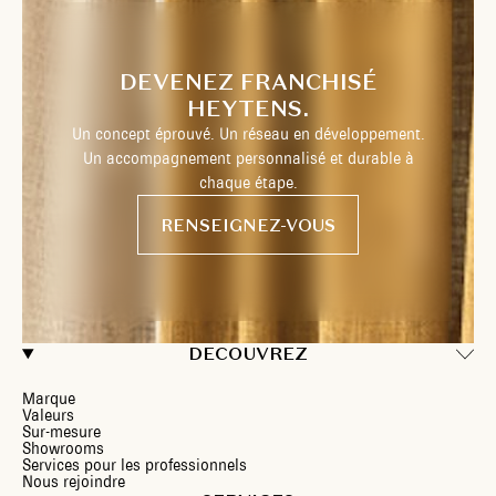
DEVENEZ FRANCHISÉ
HEYTENS.
Un concept éprouvé. Un réseau en développement.
Un accompagnement personnalisé et durable à
chaque étape.
RENSEIGNEZ-VOUS
DECOUVREZ
Marque
Valeurs
Sur-mesure
Showrooms
Services pour les professionnels
Nous rejoindre