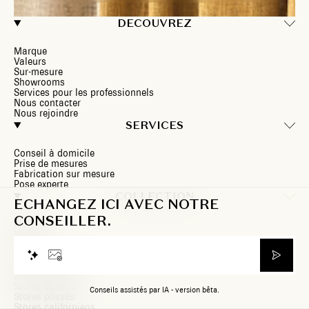
DECOUVREZ
Marque
Valeurs
Sur-mesure
Showrooms
Services pour les professionnels
Nous contacter
Nous rejoindre
SERVICES
Conseil à domicile
Prise de mesures
Fabrication sur mesure
Pose experte
COLLECTION
ECHANGEZ ICI AVEC NOTRE
CONSEILLER.
Rideaux
Voilages
Stores
Stores enrouleurs
Stores bateaux
Stores vénitiens
Stores douplis
Conseils assistés par IA - version bêta.
Stores plissés
Stores californiens