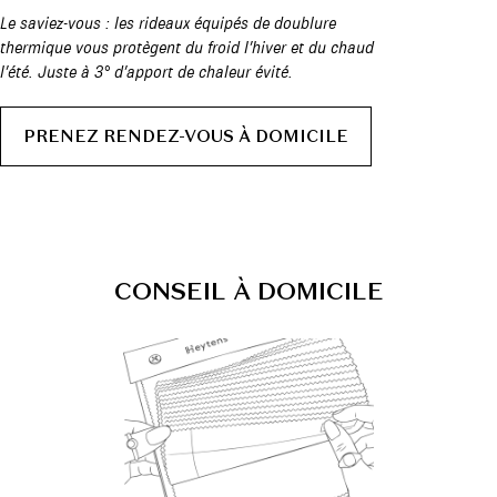
Le saviez-vous : les rideaux équipés de doublure
thermique vous protègent du froid l’hiver et du chaud
l’été. Juste à 3° d’apport de chaleur évité.
PRENEZ RENDEZ-VOUS À DOMICILE
C
O
N
S
E
I
L
À
D
O
M
I
C
I
L
E