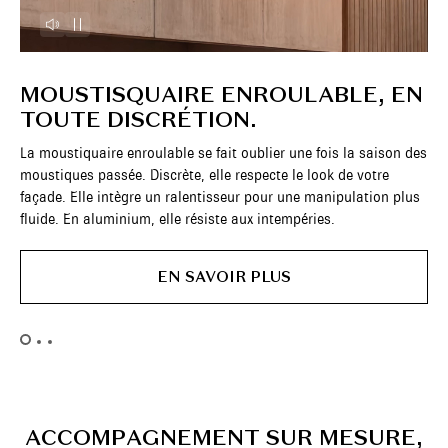
MOUSTISQUAIRE ENROULABLE, EN
M
TOUTE DISCRÉTION.
La 
Son
La moustiquaire enroulable se fait oublier une fois la saison des
Ell
moustiques passée. Discrète, elle respecte le look de votre
ouv
façade. Elle intègre un ralentisseur pour une manipulation plus
pou
fluide. En aluminium, elle résiste aux intempéries.
d’a
Ell
EN SAVOIR PLUS
- H
- A
A
C
C
O
M
P
A
G
N
E
M
E
N
T
S
U
R
M
E
S
U
R
E
,