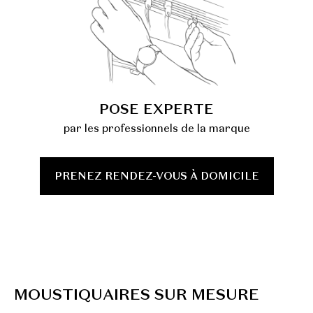
POSE EXPERTE
par les professionnels de la marque
PRENEZ RENDEZ-VOUS À DOMICILE
M
O
U
S
T
I
Q
U
A
I
R
E
S
S
U
R
M
E
S
U
R
E