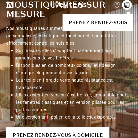
MOUSTIQUAIRES SUR
MESURE
PRENEZ RENDEZ-VOUS
Nos moustiquaires sur mesure offrent une solution
personnalisée, esthétique et fonctionnelle pour lutter
efficacement contre les nuisibles.
Sur mesure, elles s’adaptent parfaitement aux
dimensions de vos fenêtres.
Disponibles en de nombreux coloris, leur design
s’intègre élégamment à vos façades.
Leur toile en fibre de verre haute résistance est
transparente.
Elles existent en version à cadre fixe, enroulable pour
les fenêtres classiques et en version plissée pour les
portes-fenêtres.
Une version anti-pollen de la toile est disponible.
PRENEZ RENDEZ-VOUS À DOMICILE