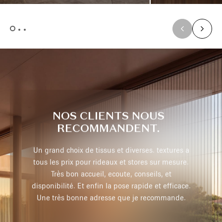
NOS CLIENTS NOUS
RECOMMANDENT.
extures a
Très professionnel, je recommande
r mesure.
 et
efficace.
max p,
29 juillet 2026
mmande.