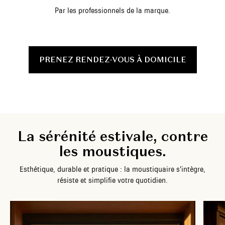
Par les professionnels de la marque.
PRENEZ RENDEZ-VOUS À DOMICILE
L
a
s
é
r
é
n
i
t
é
e
s
t
i
v
a
l
e
,
c
o
n
t
r
e
l
e
s
m
o
u
s
t
i
q
u
e
s
.
E
s
t
h
é
t
i
q
u
e
,
d
u
r
a
b
l
e
e
t
p
r
a
t
i
q
u
e
:
l
a
m
o
u
s
t
i
q
u
a
i
r
e
s
’
i
n
t
è
g
r
e
,
r
é
s
i
s
t
e
e
t
s
i
m
p
l
i
f
i
e
v
o
t
r
e
q
u
o
t
i
d
i
e
n
.