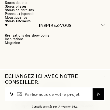
Stores douplis
Stores plissés
Stores californiens
Panneaux japonais
Moustiquaires
Stores extérieurs
INSPIREZ-VOUS
Réalisations des showrooms
Inspirations
Magazine
ECHANGEZ ICI AVEC NOTRE
FR
CONSEILLER.
P
a
r
l
e
z
-
n
o
u
s
d
e
v
o
t
r
e
p
r
o
j
e
t
.
.
.
© 2026 Heytens. Tous droits réservés.
Politique de confidentialité
Mentions légales
Cookies
Conseils assistés par IA - version bêta.