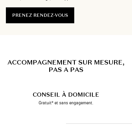
PRENEZ RENDEZ-VOUS
A
C
C
O
M
P
A
G
N
E
M
E
N
T
S
U
R
M
E
S
U
R
E
,
P
A
S
A
P
A
S
CONSEIL À DOMICILE
Gratuit* et sans engagement.