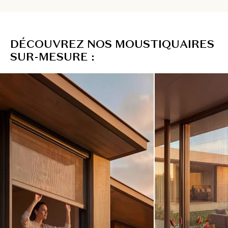
D
É
C
O
U
V
R
E
Z
N
O
S
M
O
U
S
T
I
Q
U
A
I
R
E
S
S
U
R
-
M
E
S
U
R
E
: