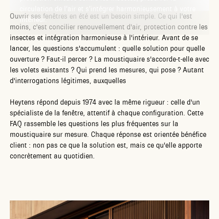
circulation de l’air et s’intégrer harmonieusement à votre
Ouvrir ses fenêtres en été est un besoin simple. Ce qui l'est
intérieur.
moins, c'est concilier renouvellement d'air, protection contre les
insectes et intégration harmonieuse à l'intérieur. Avant de se
lancer, les questions s'accumulent : quelle solution pour quelle
ouverture ? Faut-il percer ? La moustiquaire s'accorde-t-elle avec
les volets existants ? Qui prend les mesures, qui pose ? Autant
d'interrogations légitimes, auxquelles
Heytens répond depuis 1974 avec la même rigueur : celle d'un
spécialiste de la fenêtre, attentif à chaque configuration. Cette
FAQ rassemble les questions les plus fréquentes sur la
moustiquaire sur mesure. Chaque réponse est orientée bénéfice
client : non pas ce que la solution est, mais ce qu'elle apporte
concrètement au quotidien.