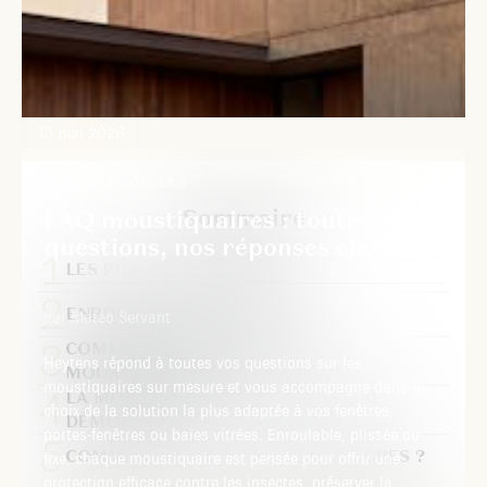
15 mai 2026
GUIDES ET CONSEILS
Sommaire
FAQ moustiquaires : toutes vos
questions, nos réponses claires.
LES POINTS ESSENTIELS
ENROULABLE OU PLISSÉE ?
par Matéo Servant
COMMENT ENTRETENIR UNE
Heytens répond à toutes vos questions sur les
MOUSTIQUAIRE ?
moustiquaires sur mesure et vous accompagne dans le
LA MOUSTIQUAIRE PEUT-ELLE ÊTRE
choix de la solution la plus adaptée à vos fenêtres,
DÉMONTÉE ?
portes-fenêtres ou baies vitrées. Enroulable, plissée ou
COMMENT SONT PRISES LES MESURES ?
fixe, chaque moustiquaire est pensée pour offrir une
protection efficace contre les insectes, préserver la