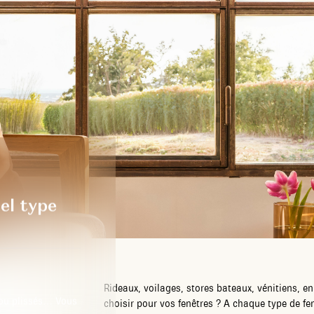
el type
Rideaux, voilages, stores bateaux, vénitiens, 
s ou plissés… Vous
choisir pour vos fenêtres ? A chaque type de fe