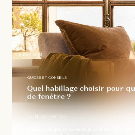
2 juillet 2024
GUIDES ET CONSEILS
Quel habillage choisir pour qu
de fenêtre ?
par Nicolas Delcour
Rideaux, voilages, stores bateaux, vénitiens, enrouleur