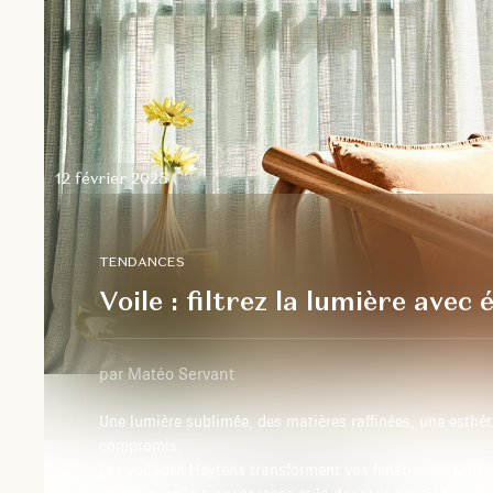
12 février 2025
TENDANCES
Voile : filtrez la lumière avec
par Matéo Servant
Une lumière sublimée, des matières raffinées, une esthé
compromis.
Les voilages Heytens transforment vos fenêtres en un vér