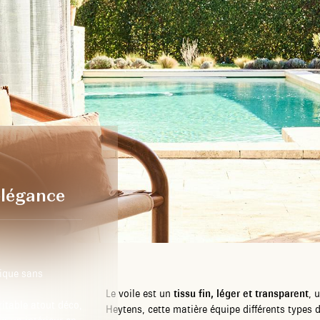
 élégance
tique sans
Le voile est un
tissu fin, léger et transparent
, 
itable atout déco,
Heytens, cette matière équipe différents types 