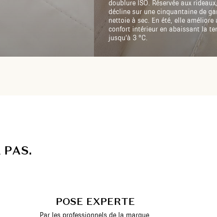
doublure ISO. Réservée aux rideaux,
décline sur une cinquantaine de g
nettoie à sec. En été, elle améliore 
confort intérieur en abaissant la t
jusqu’à 3 °C.
A
P
A
S
.
POSE EXPERTE
Par les professionnels de la marque.