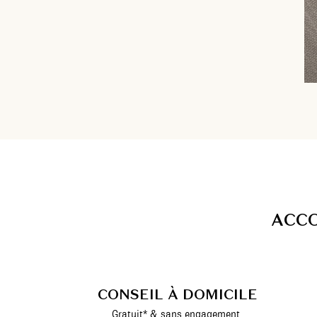
A
C
C
CONSEIL À DOMICILE
Gratuit* & sans engagement.