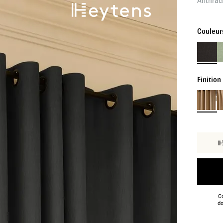
Anthraci
Couleur
Finition
Co
do