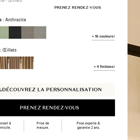
te - Œillets
FR
SHOWROOMS
PRENEZ RENDEZ-VOUS
s :
Anthracite
+ 16 couleurs
 :
Œillets
+ 4 finitions
DÉCOUVREZ LA PERSONNALISATION
PRENEZ RENDEZ-VOUS
nseil à
Prise de
Pose experte &
micile.
mesure.
garantie 2 ans.