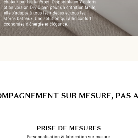
chaleur par les fenêtres. Disponible en 7 coloris
et en version Dry Clean pour un entretien facile,
elle s’adapte à tous les rideaux et tous les
stores bateaux. Une solution qui allie confort,
économies d’énergie et élégance.
O
M
P
A
G
N
E
M
E
N
T
S
U
R
M
E
S
U
R
E
,
P
A
S
PRISE DE MESURES
Personnalisation & fabrication sur mesure.