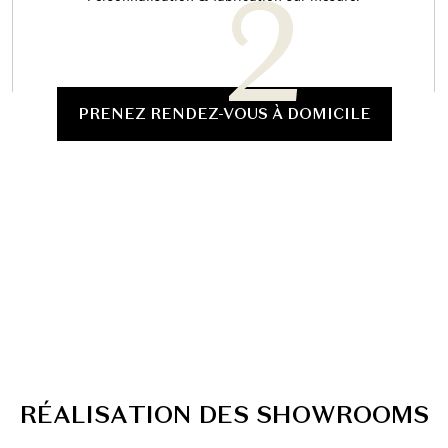
PRENEZ RENDEZ-VOUS À DOMICILE
R
É
A
L
I
S
A
T
I
O
N
D
E
S
S
H
O
W
R
O
O
M
S