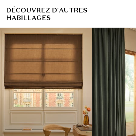
D
É
C
O
U
V
R
E
Z
D
'
A
U
T
R
E
S
H
A
B
I
L
L
A
G
E
S