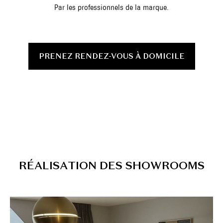
Par les professionnels de la marque.
PRENEZ RENDEZ-VOUS À DOMICILE
R
É
A
L
I
S
A
T
I
O
N
D
E
S
S
H
O
W
R
O
O
M
S