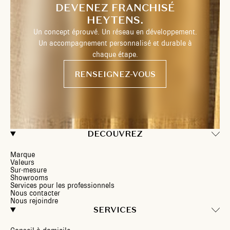
DEVENEZ FRANCHISÉ
HEYTENS.
Un concept éprouvé. Un réseau en développement.
Un accompagnement personnalisé et durable à
chaque étape.
RENSEIGNEZ-VOUS
DECOUVREZ
Marque
Valeurs
Sur-mesure
Showrooms
Services pour les professionnels
Nous contacter
Nous rejoindre
SERVICES