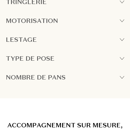
TRINGLERIE
MOTORISATION
LESTAGE
TYPE DE POSE
NOMBRE DE PANS
A
C
C
O
M
P
A
G
N
E
M
E
N
T
S
U
R
M
E
S
U
R
E
,