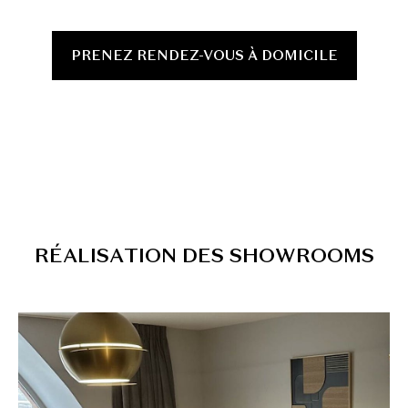
PRENEZ RENDEZ-VOUS À DOMICILE
R
É
A
L
I
S
A
T
I
O
N
D
E
S
S
H
O
W
R
O
O
M
S