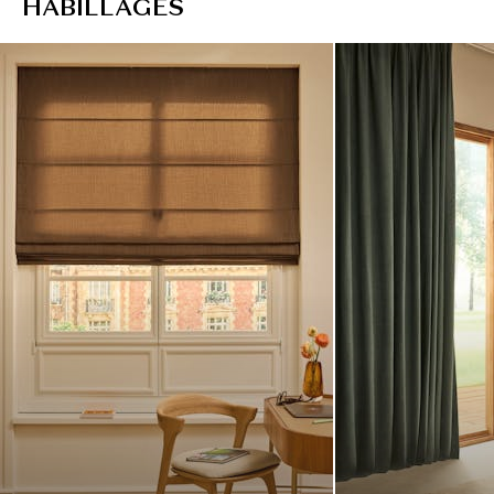
H
A
B
I
L
L
A
G
E
S