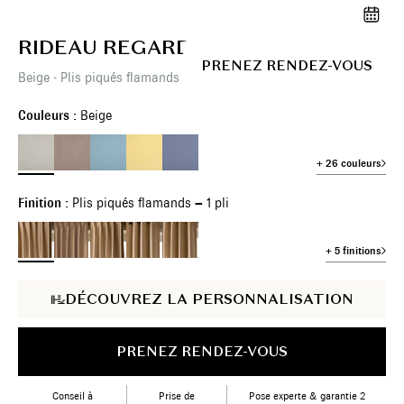
RIDEAU REGARD
PRENEZ RENDEZ-VOUS
Beige - Plis piqués flamands – 1 pli
Couleurs :
Beige
+ 26 couleurs
Finition :
Plis piqués flamands – 1 pli
+ 5 finitions
DÉCOUVREZ LA PERSONNALISATION
PRENEZ RENDEZ-VOUS
Conseil à
Prise de
Pose experte & garantie 2