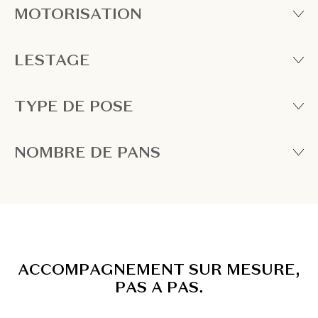
MOTORISATION
LESTAGE
TYPE DE POSE
NOMBRE DE PANS
A
C
C
O
M
P
A
G
N
E
M
E
N
T
S
U
R
M
E
S
U
R
E
,
P
A
S
A
P
A
S
.