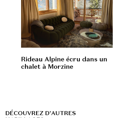
Rideau Alpine écru dans un
chalet à Morzine
D
É
C
O
U
V
R
E
Z
D
'
A
U
T
R
E
S