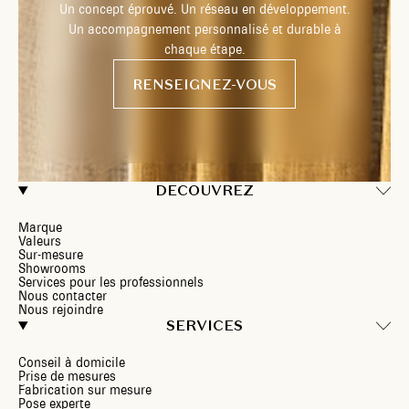
Un concept éprouvé. Un réseau en développement.
Un accompagnement personnalisé et durable à
chaque étape.
RENSEIGNEZ-VOUS
DECOUVREZ
Marque
Valeurs
Sur-mesure
Showrooms
Services pour les professionnels
Nous contacter
Nous rejoindre
SERVICES
Conseil à domicile
Prise de mesures
Fabrication sur mesure
Pose experte