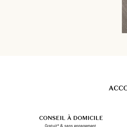
A
C
C
CONSEIL À DOMICILE
Gratuit* & sans engagement.