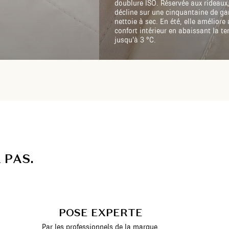
doublure ISO. Réservée aux rideaux,
décline sur une cinquantaine de g
nettoie à sec. En été, elle améliore 
confort intérieur en abaissant la t
jusqu’à 3 °C.
A
P
A
S
.
POSE EXPERTE
Par les professionnels de la marque.