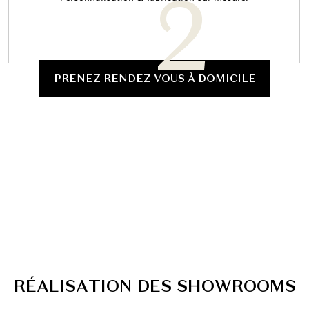
PRENEZ RENDEZ-VOUS À DOMICILE
R
É
A
L
I
S
A
T
I
O
N
D
E
S
S
H
O
W
R
O
O
M
S