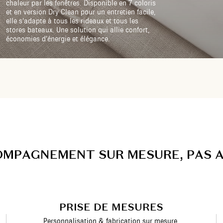
chaleur par les fenêtres. Disponible en 7 coloris
et en version Dry Clean pour un entretien facile,
elle s’adapte à tous les rideaux et tous les
stores bateaux. Une solution qui allie confort,
économies d’énergie et élégance.
O
M
P
A
G
N
E
M
E
N
T
S
U
R
M
E
S
U
R
E
,
P
A
S
PRISE DE MESURES
Personnalisation & fabrication sur mesure.