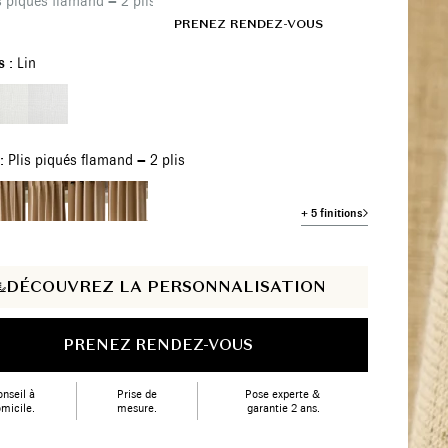
is piqués flamand – 2 plis
FR
SHOWROOMS
PRENEZ RENDEZ-VOUS
s :
Lin
 :
Plis piqués flamand – 2 plis
+ 5 finitions
DÉCOUVREZ LA PERSONNALISATION
PRENEZ RENDEZ-VOUS
nseil à
Prise de
Pose experte &
micile.
mesure.
garantie 2 ans.