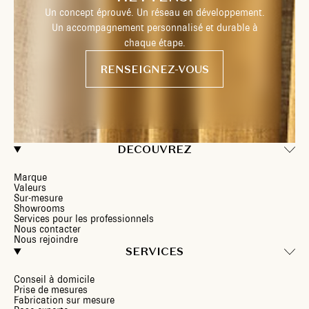
Un concept éprouvé. Un réseau en développement.
Un accompagnement personnalisé et durable à
chaque étape.
RENSEIGNEZ-VOUS
DECOUVREZ
Marque
Valeurs
Sur-mesure
Showrooms
Services pour les professionnels
Nous contacter
Nous rejoindre
SERVICES
Conseil à domicile
Prise de mesures
Fabrication sur mesure